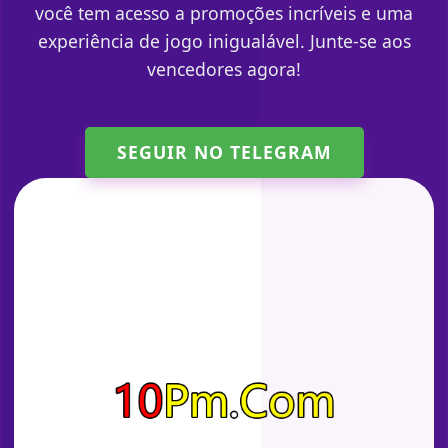
você tem acesso a promoções incríveis e uma
experiência de jogo inigualável. Junte-se aos
vencedores agora!
SEGUIR NO TELEGRAM