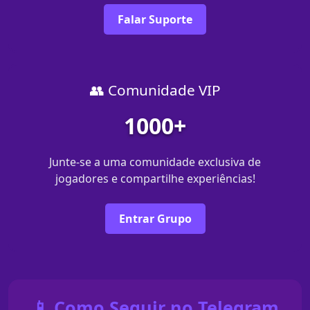
Falar Suporte
👥 Comunidade VIP
1000+
Junte-se a uma comunidade exclusiva de
jogadores e compartilhe experiências!
Entrar Grupo
📱 Como Seguir no Telegram