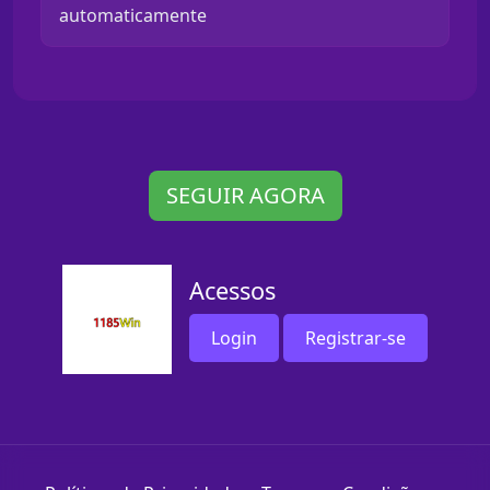
automaticamente
SEGUIR AGORA
Acessos
Login
Registrar-se