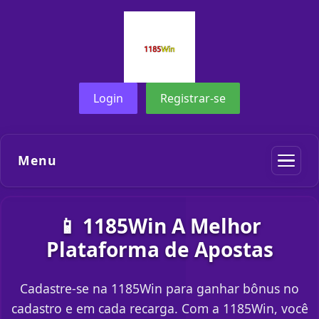
Login
Registrar-se
Menu
📱 1185Win A Melhor
Plataforma de Apostas
Cadastre-se na 1185Win para ganhar bônus no
cadastro e em cada recarga. Com a 1185Win, você