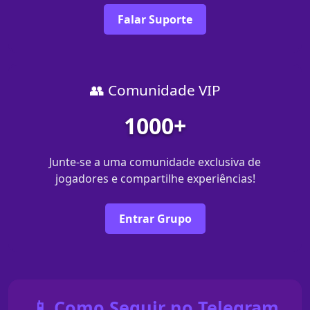
Falar Suporte
👥 Comunidade VIP
1000+
Junte-se a uma comunidade exclusiva de
jogadores e compartilhe experiências!
Entrar Grupo
📱 Como Seguir no Telegram