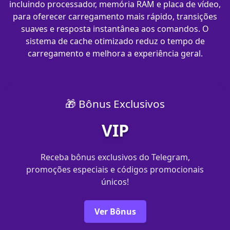
incluindo processador, memória RAM e placa de vídeo,
para oferecer carregamento mais rápido, transições
suaves e resposta instantânea aos comandos. O
sistema de cache otimizado reduz o tempo de
carregamento e melhora a experiência geral.
🎁 Bônus Exclusivos
VIP
Receba bônus exclusivos do Telegram,
promoções especiais e códigos promocionais
únicos!
Ver Bônus