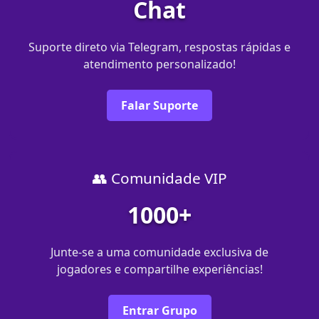
Chat
Suporte direto via Telegram, respostas rápidas e
atendimento personalizado!
Falar Suporte
👥 Comunidade VIP
1000+
Junte-se a uma comunidade exclusiva de
jogadores e compartilhe experiências!
Entrar Grupo