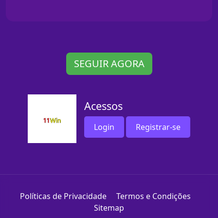
SEGUIR AGORA
Acessos
Login
Registrar-se
Políticas de Privacidade
Termos e Condições
Sitemap