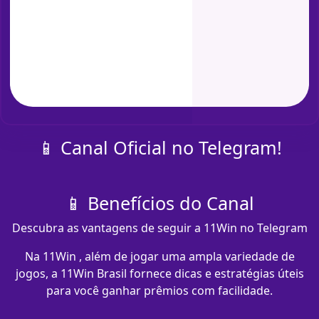
📱 Canal Oficial no Telegram!
📱 Benefícios do Canal
Descubra as vantagens de seguir a 11Win no Telegram
Na 11Win , além de jogar uma ampla variedade de
jogos, a 11Win Brasil fornece dicas e estratégias úteis
para você ganhar prêmios com facilidade.