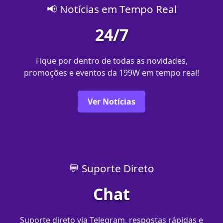
📢 Notícias em Tempo Real
24/7
Fique por dentro de todas as novidades,
promoções e eventos da 199W em tempo real!
Ver Notícias
💬 Suporte Direto
Chat
Suporte direto via Telegram, respostas rápidas e