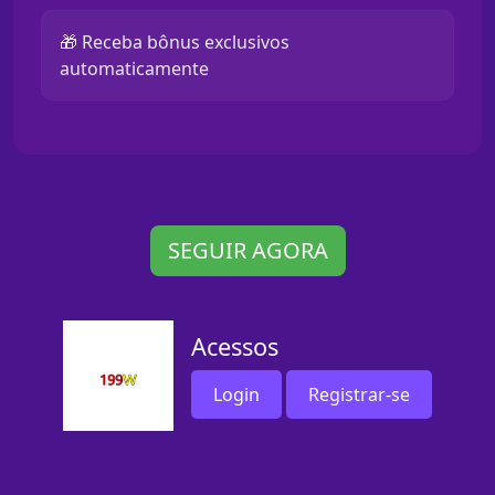
🎁 Receba bônus exclusivos
automaticamente
SEGUIR AGORA
Acessos
Login
Registrar-se