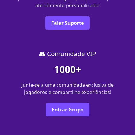
atendimento personalizado!
Falar Suporte
👥 Comunidade VIP
1000+
Junte-se a uma comunidade exclusiva de
jogadores e compartilhe experiências!
Entrar Grupo