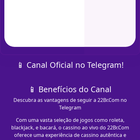
📱 Canal Oficial no Telegram!
📱 Benefícios do Canal
Descubra as vantagens de seguir a 22Br.Com no
Telegram
Com uma vasta seleção de jogos como roleta,
blackjack, e bacará, o cassino ao vivo do 22Br.Com
oferece uma experiência de cassino autêntica e