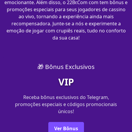
emocionante. Além disso, o 22Br.Com com​ tem bônus e
promoções especiais para seus jogadores de cassino
ao vivo, tornando a experiência ainda mais
recompensadora. Junte-se a nós e experimente a
emoção de jogar com crupiês reais, tudo no conforto
da sua casa!
🎁 Bônus Exclusivos
VIP
Receba bônus exclusivos do Telegram,
promoções especiais e códigos promocionais
únicos!
Ver Bônus