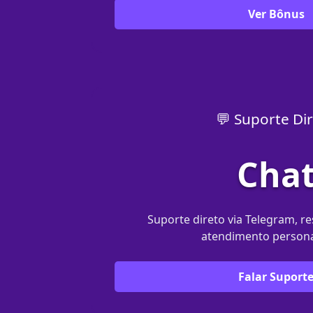
Ver Bônus
💬 Suporte Di
Cha
Suporte direto via Telegram, r
atendimento persona
Falar Suport