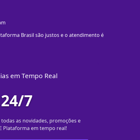
ram
taforma Brasil são justos e o atendimento é
cias em Tempo Real
24/7
e todas as novidades, promoções e
E Plataforma em tempo real!