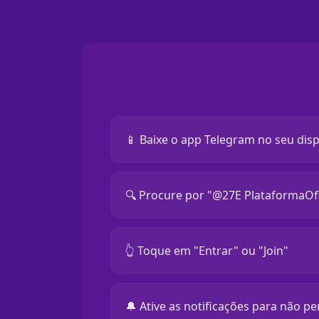
📱 Baixe o app Telegram no seu disp
🔍 Procure por "@27E PlataformaOfi
👆 Toque em "Entrar" ou "Join"
🔔 Ative as notificações para não p