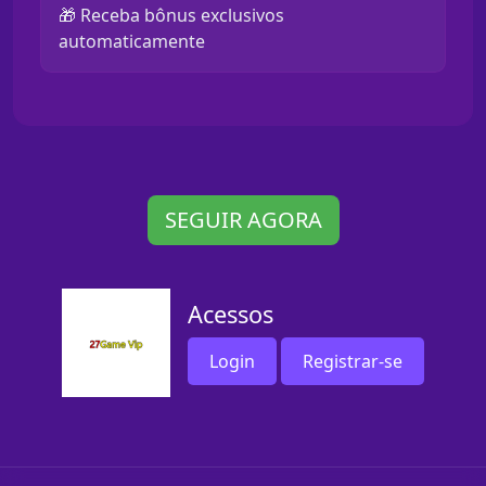
🎁 Receba bônus exclusivos
automaticamente
SEGUIR AGORA
Acessos
Login
Registrar-se