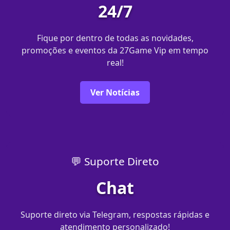
24/7
Fique por dentro de todas as novidades,
promoções e eventos da 27Game Vip em tempo
real!
Ver Notícias
💬 Suporte Direto
Chat
Suporte direto via Telegram, respostas rápidas e
atendimento personalizado!