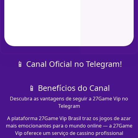
📱 Canal Oficial no Telegram!
📱 Benefícios do Canal
Descubra as vantagens de seguir a 27Game Vip no
Telegram
A plataforma 27Game Vip Brasil traz os jogos de azar
mais emocionantes para o mundo online — a 27Game
Vip oferece um serviço de cassino profissional