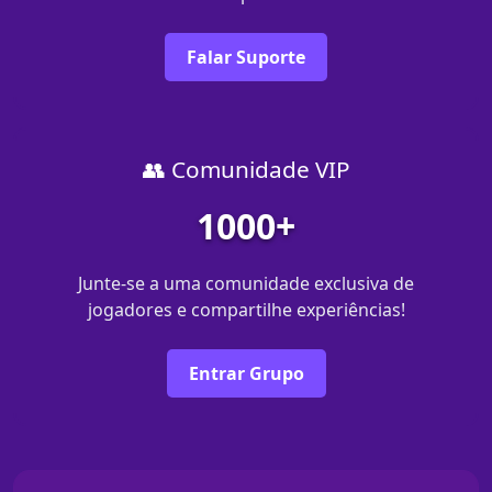
Falar Suporte
👥 Comunidade VIP
1000+
Junte-se a uma comunidade exclusiva de
jogadores e compartilhe experiências!
Entrar Grupo