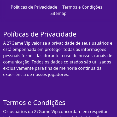
Políticas de Privacidade
Termos e Condições
Sitemap
Políticas de Privacidade
A 27Game Vip valoriza a privacidade de seus usuários e
está empenhada em proteger todas as informações
pessoais fornecidas durante o uso de nossos canais de
comunicação. Todos os dados coletados são utilizados
exclusivamente para fins de melhoria contínua da
experiência de nossos jogadores.
Termos e Condições
Os usuários da 27Game Vip concordam em respeitar