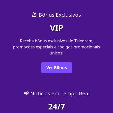
🎁 Bônus Exclusivos
VIP
Receba bônus exclusivos do Telegram,
promoções especiais e códigos promocionais
únicos!
Ver Bônus
📢 Notícias em Tempo Real
24/7