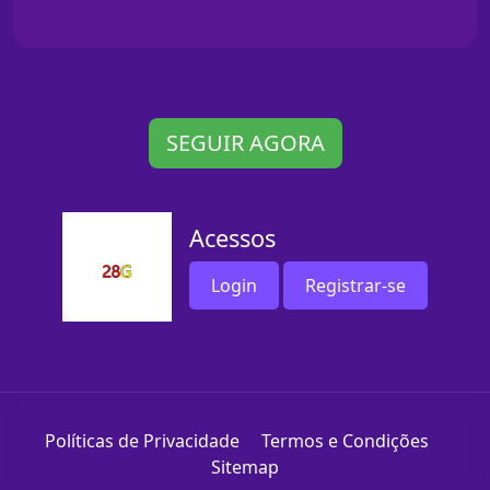
SEGUIR AGORA
Acessos
Login
Registrar-se
Políticas de Privacidade
Termos e Condições
Sitemap