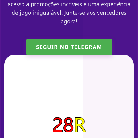
acesso a promoções incríveis e uma experiência
de jogo inigualável. Junte-se aos vencedores
agora!
SEGUIR NO TELEGRAM