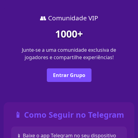
👥 Comunidade VIP
1000+
Junte-se a uma comunidade exclusiva de
jogadores e compartilhe experiências!
Entrar Grupo
📱 Como Seguir no Telegram
📱 Baixe o app Telegram no seu dispositivo