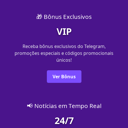
🎁 Bônus Exclusivos
VIP
Receba bônus exclusivos do Telegram,
promoções especiais e códigos promocionais
únicos!
Ver Bônus
📢 Notícias em Tempo Real
24/7