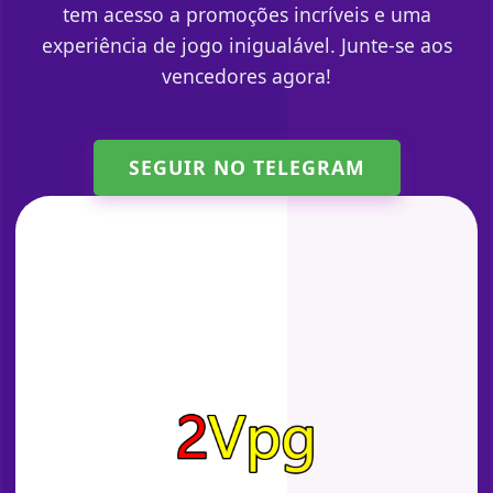
tem acesso a promoções incríveis e uma
experiência de jogo inigualável. Junte-se aos
vencedores agora!
SEGUIR NO TELEGRAM