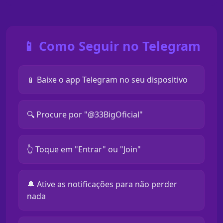
📱 Como Seguir no Telegram
📱 Baixe o app Telegram no seu dispositivo
🔍 Procure por "@33BigOficial"
👆 Toque em "Entrar" ou "Join"
🔔 Ative as notificações para não perder
nada