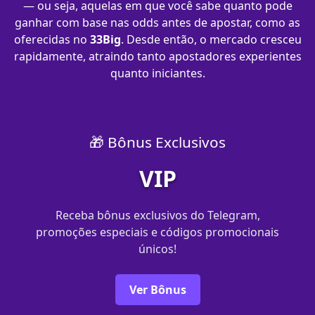
— ou seja, aquelas em que você sabe quanto pode
ganhar com base nas odds antes de apostar, como as
oferecidas no
33Big
. Desde então, o mercado cresceu
rapidamente, atraindo tanto apostadores experientes
quanto iniciantes.
🎁 Bônus Exclusivos
VIP
Receba bônus exclusivos do Telegram,
promoções especiais e códigos promocionais
únicos!
Ver Bônus