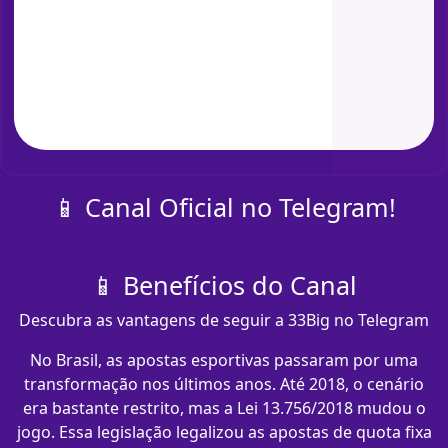
📱 Canal Oficial no Telegram!
📱 Benefícios do Canal
Descubra as vantagens de seguir a 33Big no Telegram
No Brasil, as apostas esportivas passaram por uma
transformação nos últimos anos. Até 2018, o cenário
era bastante restrito, mas a Lei 13.756/2018 mudou o
jogo. Essa legislação legalizou as apostas de quota fixa