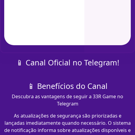
📱 Canal Oficial no Telegram!
📱 Benefícios do Canal
Descubra as vantagens de seguir a 33R Game no
Telegram
As atualizações de segurança são priorizadas e
lançadas imediatamente quando necessário. O sistema
de notificação informa sobre atualizações disponíveis e