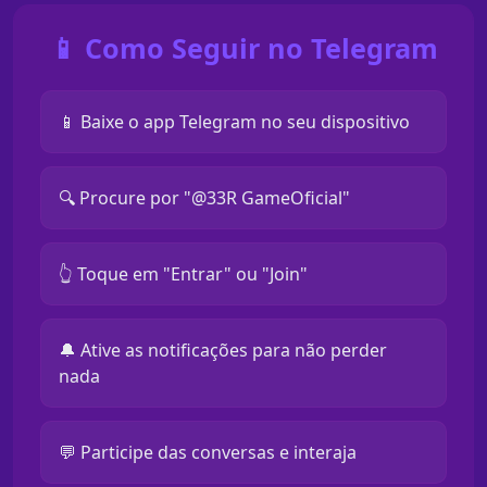
📱 Como Seguir no Telegram
📱 Baixe o app Telegram no seu dispositivo
🔍 Procure por "@33R GameOficial"
👆 Toque em "Entrar" ou "Join"
🔔 Ative as notificações para não perder
nada
💬 Participe das conversas e interaja