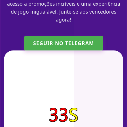
acesso a promoções incríveis e uma experiência
de jogo inigualável. Junte-se aos vencedores
agora!
SEGUIR NO TELEGRAM