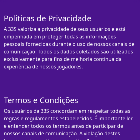
Políticas de Privacidade
A 33S valoriza a privacidade de seus usuários e está
empenhada em proteger todas as informações
pessoais fornecidas durante o uso de nossos canais de
comunicação. Todos os dados coletados são utilizados
exclusivamente para fins de melhoria contínua da
experiência de nossos jogadores.
Termos e Condições
Os usuários da 33S concordam em respeitar todas as
regras e regulamentos estabelecidos. É importante ler
e entender todos os termos antes de participar de
nossos canais de comunicação. A violação destes