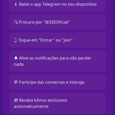
📱 Baixe o app Telegram no seu dispositivo
🔍 Procure por "@33SOficial"
👆 Toque em "Entrar" ou "Join"
🔔 Ative as notificações para não perder
nada
💬 Participe das conversas e interaja
🎁 Receba bônus exclusivos
automaticamente