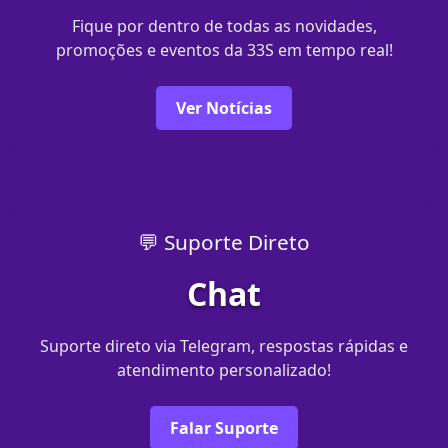
Fique por dentro de todas as novidades,
promoções e eventos da 33S em tempo real!
Ver Notícias
💬 Suporte Direto
Chat
Suporte direto via Telegram, respostas rápidas e
atendimento personalizado!
Falar Suporte