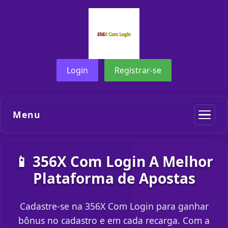
Login
Registrar-se
Menu
📱 356X Com Login A Melhor
Plataforma de Apostas
Cadastre-se na 356X Com Login para ganhar
bônus no cadastro e em cada recarga. Com a