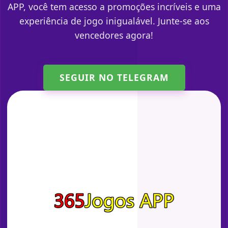
APP, você tem acesso a promoções incríveis e uma
experiência de jogo inigualável. Junte-se aos
vencedores agora!
SEGUIR NO TELEGRAM