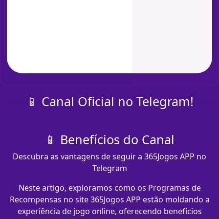
📱 Canal Oficial no Telegram!
📱 Benefícios do Canal
Descubra as vantagens de seguir a 365Jogos APP no
Telegram
Neste artigo, exploramos como os Programas de
Recompensas no site 365Jogos APP estão moldando a
experiência de jogo online, oferecendo benefícios