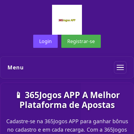
Login
Registrar-se
Menu
📱 365Jogos APP A Melhor
Plataforma de Apostas
Cadastre-se na 365Jogos APP para ganhar bônus
no cadastro e em cada recarga. Com a 365Jogos