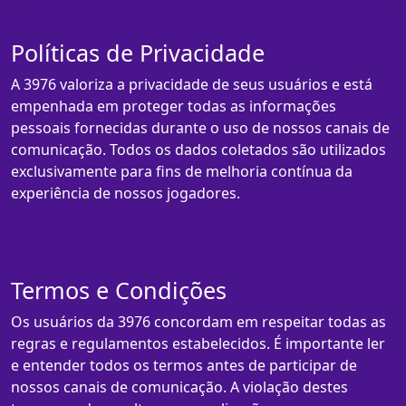
Políticas de Privacidade
A 3976 valoriza a privacidade de seus usuários e está
empenhada em proteger todas as informações
pessoais fornecidas durante o uso de nossos canais de
comunicação. Todos os dados coletados são utilizados
exclusivamente para fins de melhoria contínua da
experiência de nossos jogadores.
Termos e Condições
Os usuários da 3976 concordam em respeitar todas as
regras e regulamentos estabelecidos. É importante ler
e entender todos os termos antes de participar de
nossos canais de comunicação. A violação destes