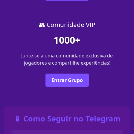
👥 Comunidade VIP
1000+
Junte-se a uma comunidade exclusiva de
jogadores e compartilhe experiências!
Entrar Grupo
📱 Como Seguir no Telegram