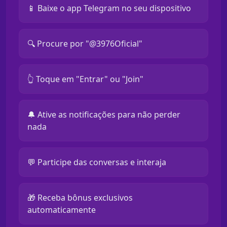
📱 Baixe o app Telegram no seu dispositivo
🔍 Procure por "@3976Oficial"
👆 Toque em "Entrar" ou "Join"
🔔 Ative as notificações para não perder
nada
💬 Participe das conversas e interaja
🎁 Receba bônus exclusivos
automaticamente