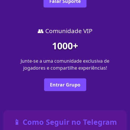
Falar Suporte
👥 Comunidade VIP
1000+
Junte-se a uma comunidade exclusiva de
jogadores e compartilhe experiências!
Entrar Grupo
📱 Como Seguir no Telegram