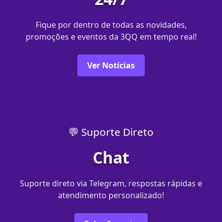
Fique por dentro de todas as novidades,
promoções e eventos da 3QQ em tempo real!
Ver Notícias
💬 Suporte Direto
Chat
Suporte direto via Telegram, respostas rápidas e
atendimento personalizado!