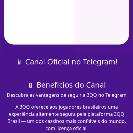
📱 Canal Oficial no Telegram!
📱 Benefícios do Canal
Descubra as vantagens de seguir a 3QQ no Telegram
A 3QQ oferece aos jogadores brasileiros uma
experiência altamente segura pela plataforma 3QQ
Brasil — um dos cassinos mais confiáveis do mundo,
com licença oficial.