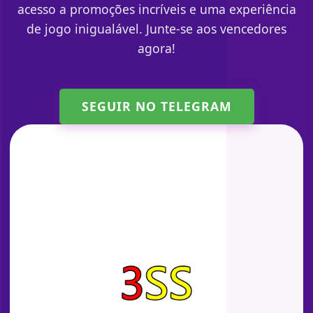
acesso a promoções incríveis e uma experiência
de jogo inigualável. Junte-se aos vencedores
agora!
SEGUIR NO TELEGRAM