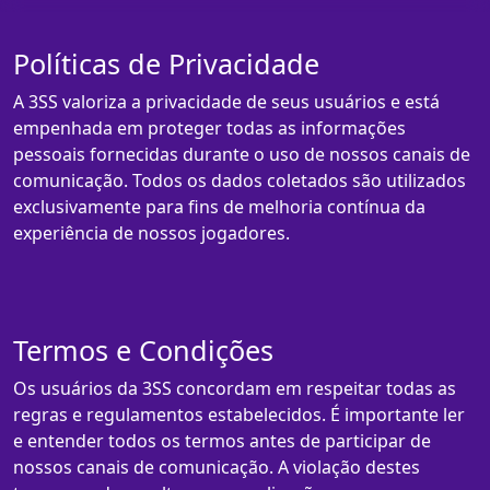
Políticas de Privacidade
A 3SS valoriza a privacidade de seus usuários e está
empenhada em proteger todas as informações
pessoais fornecidas durante o uso de nossos canais de
comunicação. Todos os dados coletados são utilizados
exclusivamente para fins de melhoria contínua da
experiência de nossos jogadores.
Termos e Condições
Os usuários da 3SS concordam em respeitar todas as
regras e regulamentos estabelecidos. É importante ler
e entender todos os termos antes de participar de
nossos canais de comunicação. A violação destes