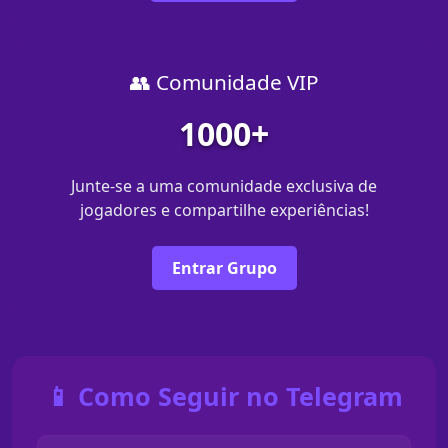
👥 Comunidade VIP
1000+
Junte-se a uma comunidade exclusiva de
jogadores e compartilhe experiências!
Entrar Grupo
📱 Como Seguir no Telegram