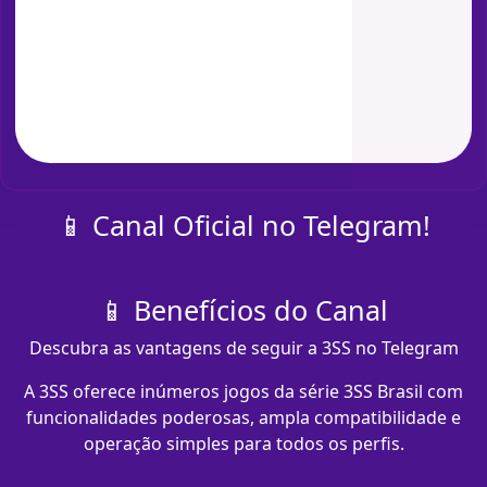
📱 Canal Oficial no Telegram!
📱 Benefícios do Canal
Descubra as vantagens de seguir a 3SS no Telegram
A 3SS oferece inúmeros jogos da série 3SS Brasil com
funcionalidades poderosas, ampla compatibilidade e
operação simples para todos os perfis.