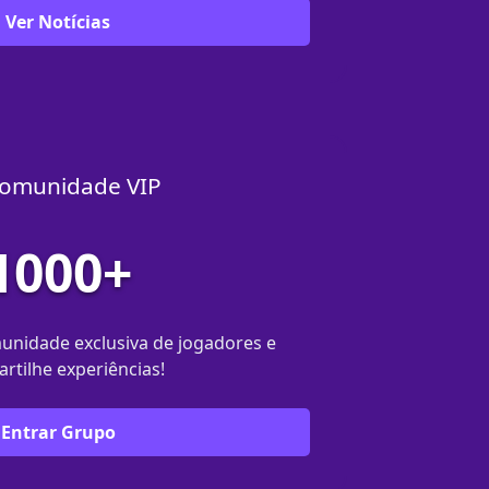
Ver Notícias
Comunidade VIP
1000+
unidade exclusiva de jogadores e
rtilhe experiências!
Entrar Grupo