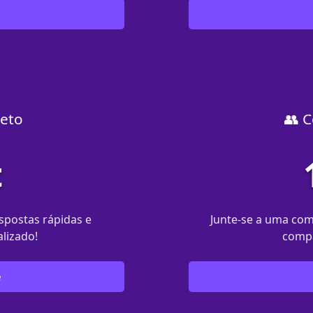
reto
👥 
t
espostas rápidas e
Junte-se a uma com
lizado!
compa
e