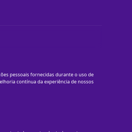
ões pessoais fornecidas durante o uso de
elhoria contínua da experiência de nossos