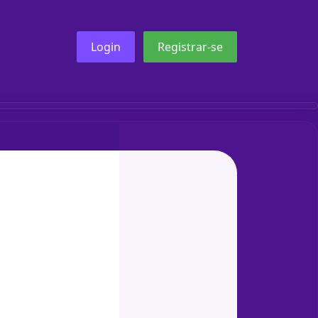
Login
Registrar-se