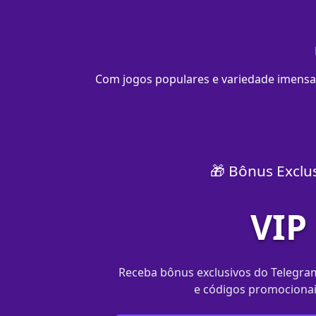
Com jogos populares e variedade imensa,
🎁 Bônus Exclu
VIP
Receba bônus exclusivos do Telegra
e códigos promocionai