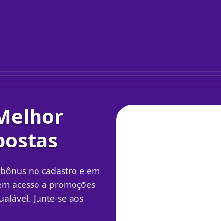
Melhor
postas
 bônus no cadastro e em
tem acesso a promoções
ualável. Junte-se aos