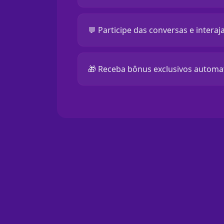
💬 Participe das conversas e interaj
🎁 Receba bônus exclusivos autom