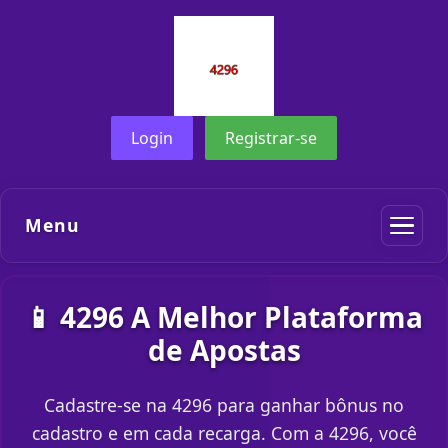
Login
Registrar-se
Menu
📱 4296 A Melhor Plataforma
de Apostas
Cadastre-se na 4296 para ganhar bônus no
cadastro e em cada recarga. Com a 4296, você