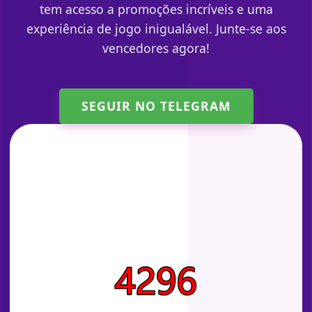
tem acesso a promoções incríveis e uma
experiência de jogo inigualável. Junte-se aos
vencedores agora!
SEGUIR NO TELEGRAM