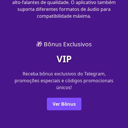
alto-falantes de qualidade. O aplicativo também
suporta diferentes formatos de áudio para
compatibilidade máxima.
🎁 Bônus Exclusivos
VIP
Receba bônus exclusivos do Telegram,
promoções especiais e códigos promocionais
únicos!
Ver Bônus