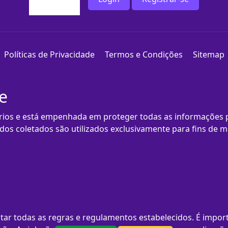
Políticas de Privacidade
Termos e Condições
Sitemap
de
ários e está empenhada em proteger todas as informações 
os coletados são utilizados exclusivamente para fins de m
r todas as regras e regulamentos estabelecidos. É import