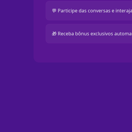
💬 Participe das conversas e interaj
🎁 Receba bônus exclusivos autom