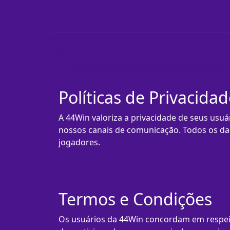
Políticas de Privacida
A 44Win valoriza a privacidade de seus usu
nossos canais de comunicação. Todos os dad
jogadores.
Termos e Condições
Os usuários da 44Win concordam em respeita