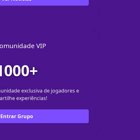
Comunidade VIP
1000+
unidade exclusiva de jogadores e
rtilhe experiências!
Entrar Grupo