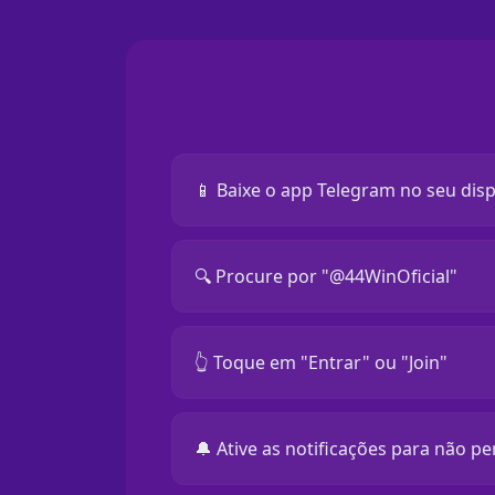
📱 Baixe o app Telegram no seu disp
🔍 Procure por "@44WinOficial"
👆 Toque em "Entrar" ou "Join"
🔔 Ative as notificações para não p