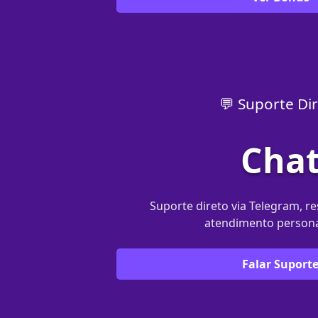
💬 Suporte Di
Cha
Suporte direto via Telegram, r
atendimento persona
Falar Suport