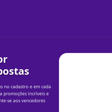
or
postas
s no cadastro e em cada
a promoções incríveis e
unte-se aos vencedores