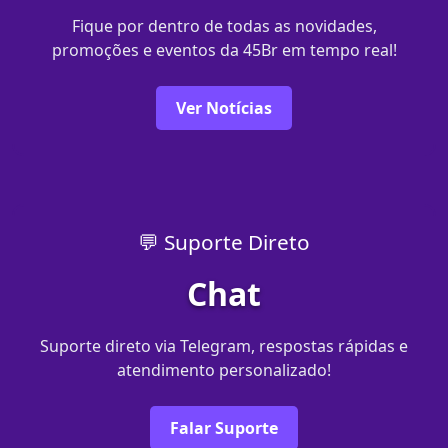
Fique por dentro de todas as novidades,
promoções e eventos da 45Br em tempo real!
Ver Notícias
💬 Suporte Direto
Chat
Suporte direto via Telegram, respostas rápidas e
atendimento personalizado!
Falar Suporte