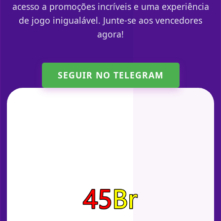
acesso a promoções incríveis e uma experiência
de jogo inigualável. Junte-se aos vencedores
agora!
SEGUIR NO TELEGRAM