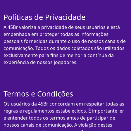
Políticas de Privacidade
A 45Br valoriza a privacidade de seus usuários e está
empenhada em proteger todas as informações
pessoais fornecidas durante o uso de nossos canais de
comunicação. Todos os dados coletados são utilizados
exclusivamente para fins de melhoria contínua da
experiência de nossos jogadores.
Termos e Condições
Os usuários da 45Br concordam em respeitar todas as
regras e regulamentos estabelecidos. É importante ler
e entender todos os termos antes de participar de
nossos canais de comunicação. A violação destes