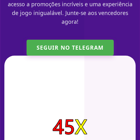
acesso a promoções incríveis e uma experiência
de jogo inigualável. Junte-se aos vencedores
agora!
SEGUIR NO TELEGRAM