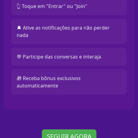
👆 Toque em "Entrar" ou "Join"
🔔 Ative as notificações para não perder
nada
💬 Participe das conversas e interaja
🎁 Receba bônus exclusivos
automaticamente
SEGUIR AGORA