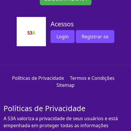
Acessos
Login
Registrar-se
Políticas de Privacidade
Termos e Condições
Sitemap
Políticas de Privacidade
A 53A valoriza a privacidade de seus usuários e está
empenhada em proteger todas as informações