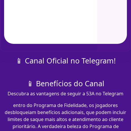
📱 Canal Oficial no Telegram!
📱 Benefícios do Canal
Descubra as vantagens de seguir a 53A no Telegram
entro do Programa de Fidelidade, os jogadores
desbloqueiam benefícios adicionais, que podem incluir
limites de saque mais altos e atendimento ao cliente
prioritário. A verdadeira beleza do Programa de