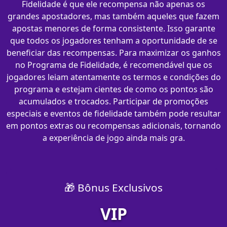
Fidelidade é que ele recompensa não apenas os
grandes apostadores, mas também aqueles que fazem
apostas menores de forma consistente. Isso garante
que todos os jogadores tenham a oportunidade de se
beneficiar das recompensas. Para maximizar os ganhos
no Programa de Fidelidade, é recomendável que os
jogadores leiam atentamente os termos e condições do
programa e estejam cientes de como os pontos são
acumulados e trocados. Participar de promoções
especiais e eventos de fidelidade também pode resultar
em pontos extras ou recompensas adicionais, tornando
a experiência de jogo ainda mais gra.
🎁 Bônus Exclusivos
VIP