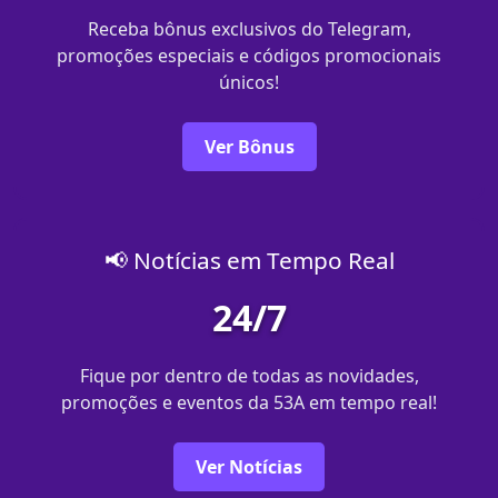
Receba bônus exclusivos do Telegram,
promoções especiais e códigos promocionais
únicos!
Ver Bônus
📢 Notícias em Tempo Real
24/7
Fique por dentro de todas as novidades,
promoções e eventos da 53A em tempo real!
Ver Notícias