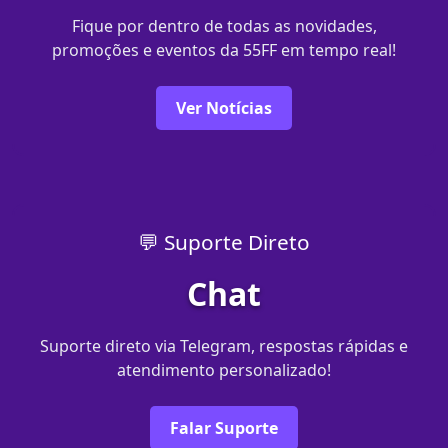
Fique por dentro de todas as novidades,
promoções e eventos da 55FF em tempo real!
Ver Notícias
💬 Suporte Direto
Chat
Suporte direto via Telegram, respostas rápidas e
atendimento personalizado!
Falar Suporte