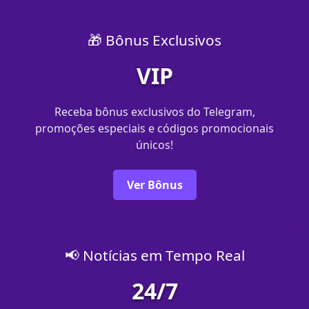
🎁 Bônus Exclusivos
VIP
Receba bônus exclusivos do Telegram,
promoções especiais e códigos promocionais
únicos!
Ver Bônus
📢 Notícias em Tempo Real
24/7