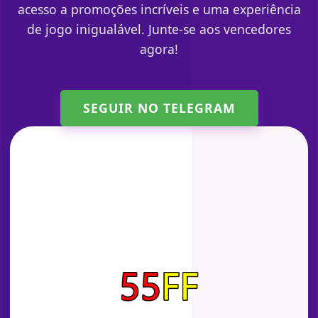
acesso a promoções incríveis e uma experiência
de jogo inigualável. Junte-se aos vencedores
agora!
SEGUIR NO TELEGRAM