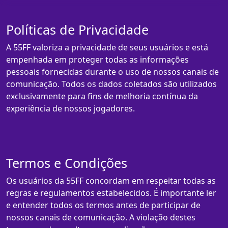
Políticas de Privacidade
A 55FF valoriza a privacidade de seus usuários e está
empenhada em proteger todas as informações
pessoais fornecidas durante o uso de nossos canais de
comunicação. Todos os dados coletados são utilizados
exclusivamente para fins de melhoria contínua da
experiência de nossos jogadores.
Termos e Condições
Os usuários da 55FF concordam em respeitar todas as
regras e regulamentos estabelecidos. É importante ler
e entender todos os termos antes de participar de
nossos canais de comunicação. A violação destes