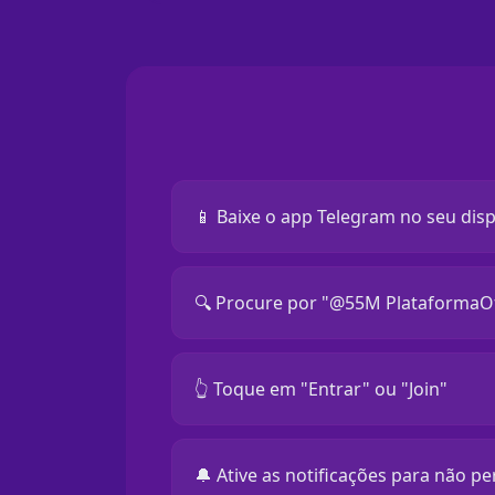
📱 Baixe o app Telegram no seu disp
🔍 Procure por "@55M PlataformaOf
👆 Toque em "Entrar" ou "Join"
🔔 Ative as notificações para não p