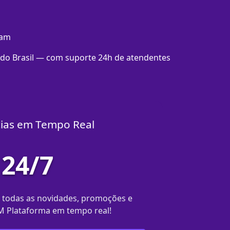
ram
e do Brasil — com suporte 24h de atendentes
cias em Tempo Real
24/7
e todas as novidades, promoções e
M Plataforma em tempo real!