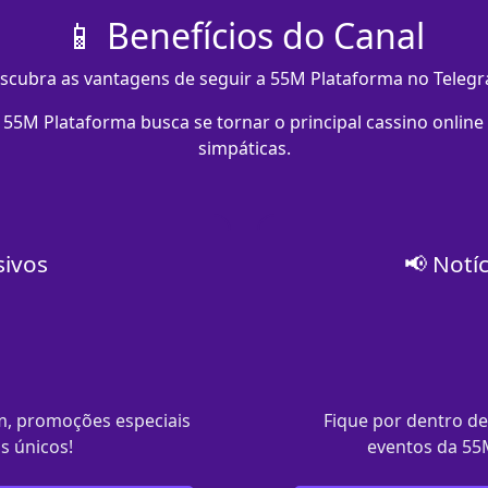
📱 Benefícios do Canal
scubra as vantagens de seguir a 55M Plataforma no Teleg
55M Plataforma busca se tornar o principal cassino onlin
simpáticas.
sivos
📢 Notí
m, promoções especiais
Fique por dentro d
s únicos!
eventos da 55