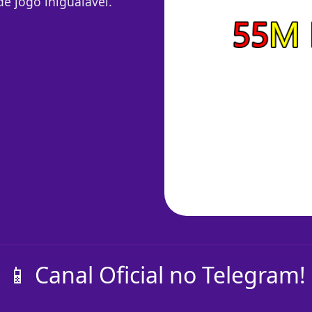
e jogo inigualável.
📱 Canal Oficial no Telegram!