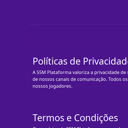
Políticas de Privacida
A 55M Plataforma valoriza a privacidade d
de nossos canais de comunicação. Todos os 
nossos jogadores.
Termos e Condições