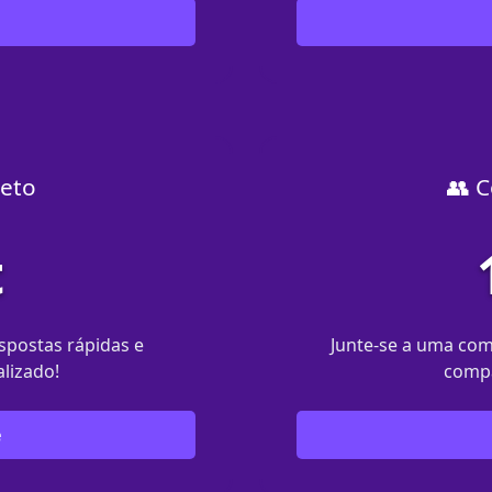
reto
👥 
t
espostas rápidas e
Junte-se a uma com
lizado!
compa
e