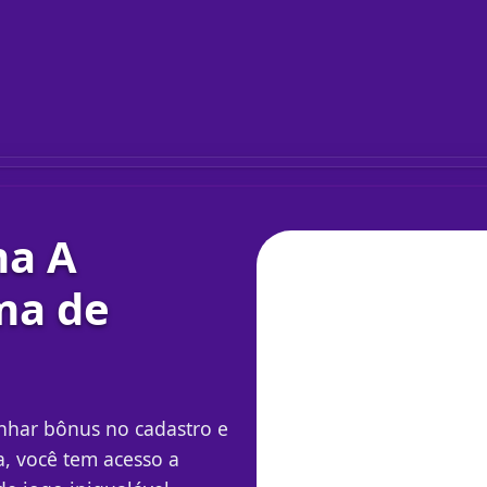
ma A
ma de
nhar bônus no cadastro e
, você tem acesso a