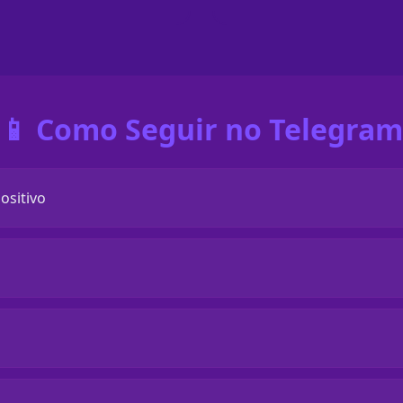
📱 Como Seguir no Telegram
ositivo