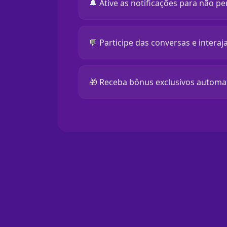
🔔 Ative as notificações para não p
💬 Participe das conversas e interaj
🎁 Receba bônus exclusivos autom