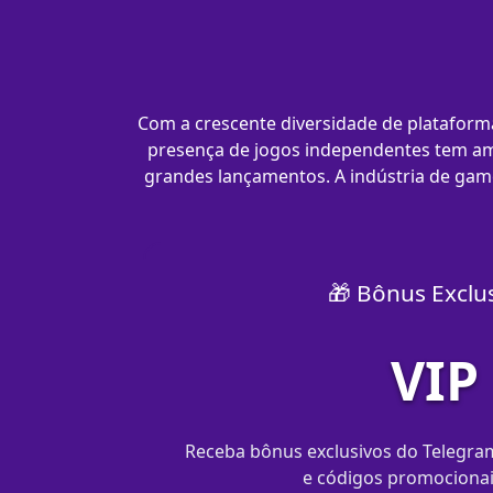
Com a crescente diversidade de plataform
presença de jogos independentes tem amp
grandes lançamentos. A indústria de games
🎁 Bônus Exclu
VIP
Receba bônus exclusivos do Telegra
e códigos promocionai