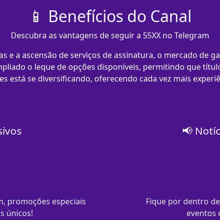
📱 Benefícios do Canal
Descubra as vantagens de seguir a 55XX no Telegram
as e a ascensão de serviços de assinatura, o mercado de 
liado o leque de opções disponíveis, permitindo que tít
 está se diversificando, oferecendo cada vez mais experiê
sivos
📢 Notí
m, promoções especiais
Fique por dentro d
s únicos!
eventos 