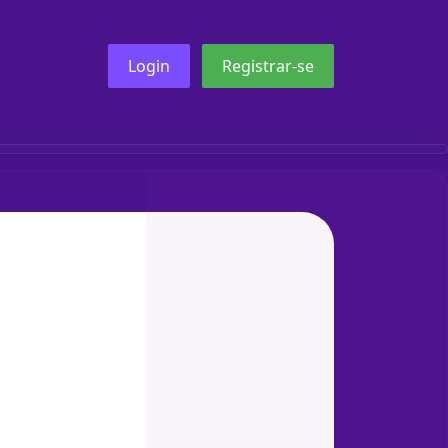
Login
Registrar-se