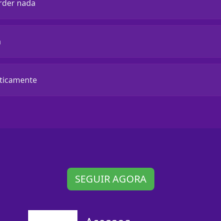
erder nada
a
aticamente
SEGUIR AGORA