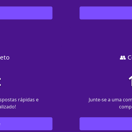
reto
👥 
t
espostas rápidas e
Junte-se a uma com
lizado!
compa
e