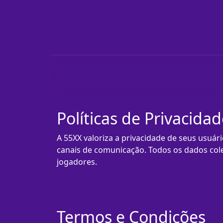
Políticas de Privacida
A 55XX valoriza a privacidade de seus usuá
canais de comunicação. Todos os dados cole
jogadores.
Termos e Condições