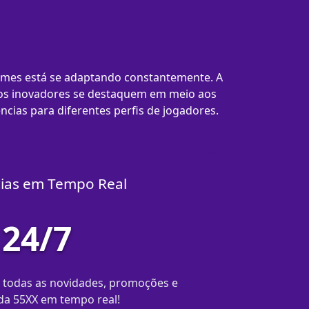
games está se adaptando constantemente. A
ulos inovadores se destaquem em meio aos
ncias para diferentes perfis de jogadores.
cias em Tempo Real
24/7
e todas as novidades, promoções e
da 55XX em tempo real!