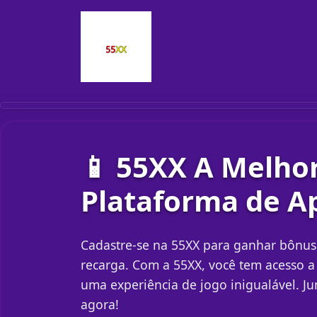
📱 55XX A Melho
Plataforma de A
Cadastre-se na 55XX para ganhar bônus
recarga. Com a 55XX, você tem acesso a
uma experiência de jogo inigualável. J
agora!