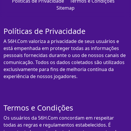
Políticas de Privacidade
Termos e Condições
Sitemap
Políticas de Privacidade
A 56H.Com valoriza a privacidade de seus usuários e
está empenhada em proteger todas as informações
pessoais fornecidas durante o uso de nossos canais de
comunicação. Todos os dados coletados são utilizados
exclusivamente para fins de melhoria contínua da
experiência de nossos jogadores.
Termos e Condições
Os usuários da 56H.Com concordam em respeitar
todas as regras e regulamentos estabelecidos. É