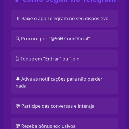
📱 Baixe o app Telegram no seu dispositivo
🔍 Procure por "@56H.ComOficial"
👆 Toque em "Entrar" ou "Join"
🔔 Ative as notificações para não perder
nada
💬 Participe das conversas e interaja
🎁 Receba bônus exclusivos