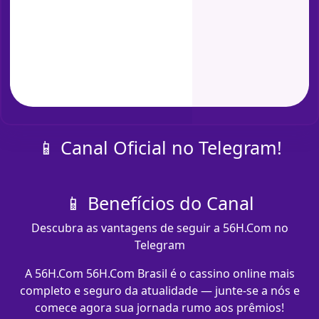
📱 Canal Oficial no Telegram!
📱 Benefícios do Canal
Descubra as vantagens de seguir a 56H.Com no
Telegram
A 56H.Com 56H.Com Brasil é o cassino online mais
completo e seguro da atualidade — junte-se a nós e
comece agora sua jornada rumo aos prêmios!