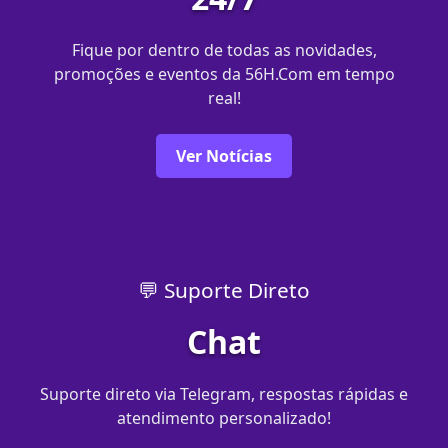
Fique por dentro de todas as novidades,
promoções e eventos da 56H.Com em tempo
real!
Ver Notícias
💬 Suporte Direto
Chat
Suporte direto via Telegram, respostas rápidas e
atendimento personalizado!