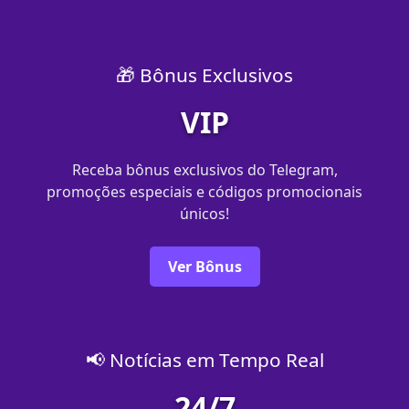
🎁 Bônus Exclusivos
VIP
Receba bônus exclusivos do Telegram,
promoções especiais e códigos promocionais
únicos!
Ver Bônus
📢 Notícias em Tempo Real
24/7