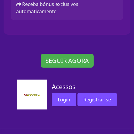
🎁 Receba bônus exclusivos
automaticamente
SEGUIR AGORA
Acessos
Login
Registrar-se