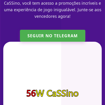
CaSSino, você tem acesso a promoções incríveis e
uma experiência de jogo inigualável. Junte-se aos
vencedores agora!
SEGUIR NO TELEGRAM