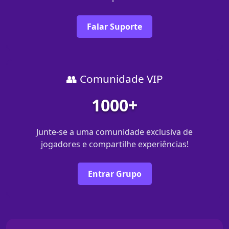
Falar Suporte
👥 Comunidade VIP
1000+
Junte-se a uma comunidade exclusiva de
jogadores e compartilhe experiências!
Entrar Grupo