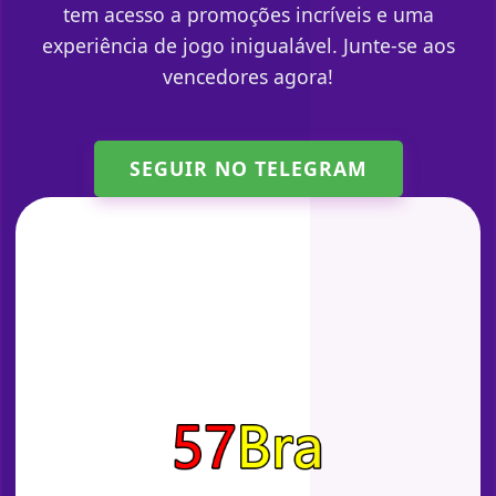
tem acesso a promoções incríveis e uma
experiência de jogo inigualável. Junte-se aos
vencedores agora!
SEGUIR NO TELEGRAM