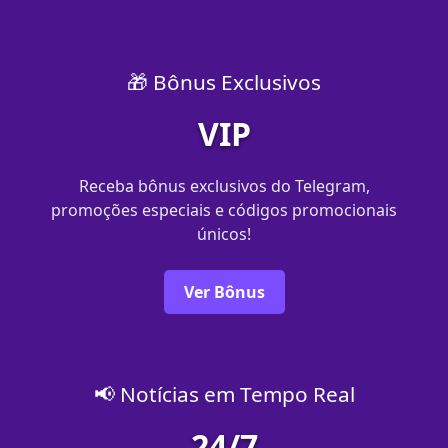
🎁 Bônus Exclusivos
VIP
Receba bônus exclusivos do Telegram,
promoções especiais e códigos promocionais
únicos!
Ver Bônus
📢 Notícias em Tempo Real
24/7