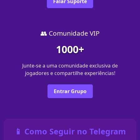
Falar Suporte
👥 Comunidade VIP
1000+
Junte-se a uma comunidade exclusiva de
jogadores e compartilhe experiências!
Entrar Grupo
📱 Como Seguir no Telegram