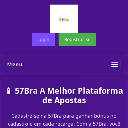
Login
Registrar-se
Menu
📱 57Bra A Melhor Plataforma
de Apostas
Cadastre-se na 57Bra para ganhar bônus no
cadastro e em cada recarga. Com a 57Bra, você