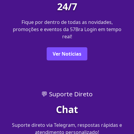
24/7
Fique por dentro de todas as novidades,
promoções e eventos da 57Bra Login em tempo
real!
Ver Notícias
💬 Suporte Direto
Chat
Suporte direto via Telegram, respostas rápidas e
atendimento personalizado!