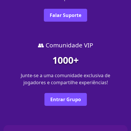
Falar Suporte
👥 Comunidade VIP
1000+
Junte-se a uma comunidade exclusiva de
jogadores e compartilhe experiências!
Entrar Grupo