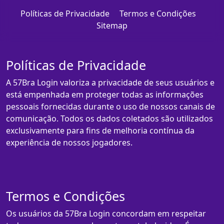
Políticas de Privacidade
Termos e Condições
Sitemap
Políticas de Privacidade
A 57Bra Login valoriza a privacidade de seus usuários e
está empenhada em proteger todas as informações
pessoais fornecidas durante o uso de nossos canais de
comunicação. Todos os dados coletados são utilizados
exclusivamente para fins de melhoria contínua da
experiência de nossos jogadores.
Termos e Condições
Os usuários da 57Bra Login concordam em respeitar