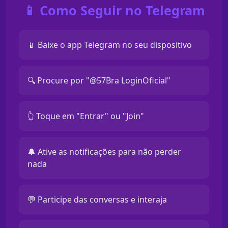
📱 Como Seguir no Telegram
📱 Baixe o app Telegram no seu dispositivo
🔍 Procure por "@57Bra LoginOficial"
👆 Toque em "Entrar" ou "Join"
🔔 Ative as notificações para não perder
nada
💬 Participe das conversas e interaja