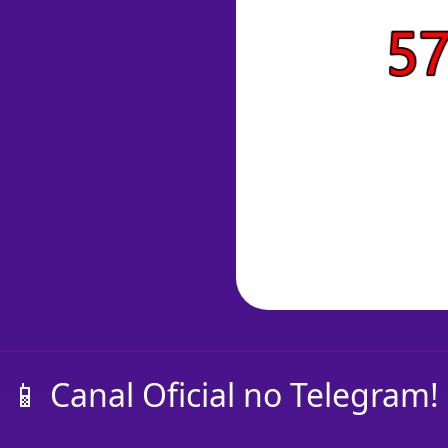
📱 Canal Oficial no Telegram!