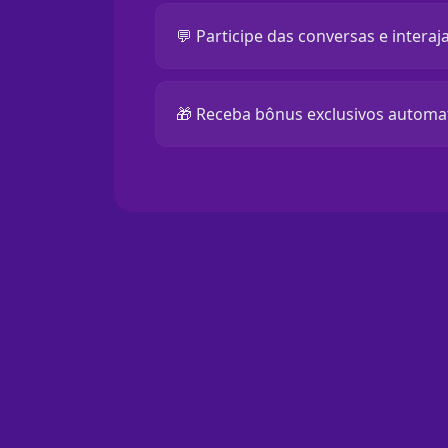
💬 Participe das conversas e interaj
🎁 Receba bônus exclusivos autom