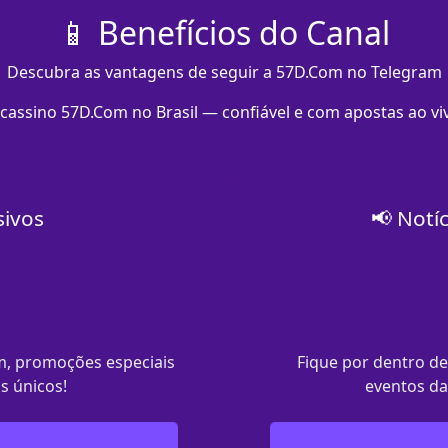
📱 Benefícios do Canal
Descubra as vantagens de seguir a 57D.Com no Telegram
cassino 57D.Com no Brasil — confiável e com apostas ao vi
sivos
📢 Notí
m, promoções especiais
Fique por dentro d
s únicos!
eventos da