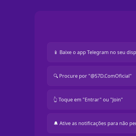
📱 Baixe o app Telegram no seu disp
🔍 Procure por "@57D.ComOficial"
👆 Toque em "Entrar" ou "Join"
🔔 Ative as notificações para não p