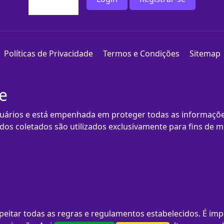
Políticas de Privacidade
Termos e Condições
Sitemap
de
usuários e está empenhada em proteger todas as informaçõe
os coletados são utilizados exclusivamente para fins de m
itar todas as regras e regulamentos estabelecidos. É imp