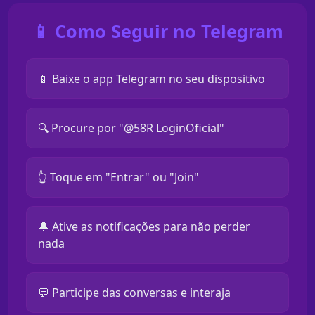
📱 Como Seguir no Telegram
📱 Baixe o app Telegram no seu dispositivo
🔍 Procure por "@58R LoginOficial"
👆 Toque em "Entrar" ou "Join"
🔔 Ative as notificações para não perder
nada
💬 Participe das conversas e interaja