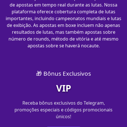
de apostas em tempo real durante as lutas. Nossa
plataforma oferece cobertura completa de lutas
importantes, incluindo campeonatos mundiais e lutas
de exibição. As apostas em boxe incluem não apenas
resultados de lutas, mas também apostas sobre
número de rounds, método de vitória e até mesmo
apostas sobre se haverá nocaute.
🎁 Bônus Exclusivos
VIP
Receba bônus exclusivos do Telegram,
promoções especiais e códigos promocionais
únicos!