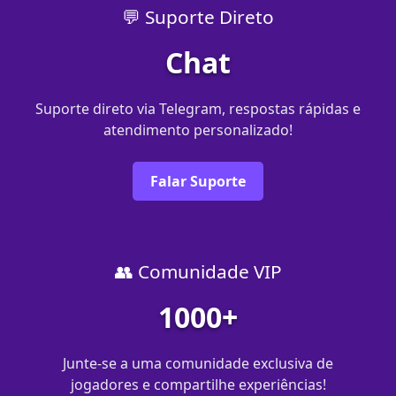
💬 Suporte Direto
Chat
Suporte direto via Telegram, respostas rápidas e
atendimento personalizado!
Falar Suporte
👥 Comunidade VIP
1000+
Junte-se a uma comunidade exclusiva de
jogadores e compartilhe experiências!