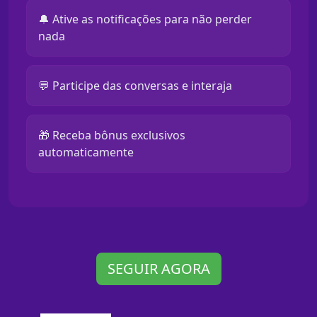
🔔 Ative as notificações para não perder
nada
💬 Participe das conversas e interaja
🎁 Receba bônus exclusivos
automaticamente
SEGUIR AGORA