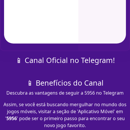
📱 Canal Oficial no Telegram!
📱 Benefícios do Canal
Descubra as vantagens de seguir a 5956 no Telegram
Assim, se você está buscando mergulhar no mundo dos
jogos móveis, visitar a seção de 'Aplicativo Móvel' em
'
5956
' pode ser o primeiro passo para encontrar o seu
novo jogo favorito.