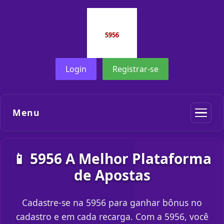
Login
Registrar-se
Menu
📱 5956 A Melhor Plataforma
de Apostas
Cadastre-se na 5956 para ganhar bônus no
cadastro e em cada recarga. Com a 5956, você