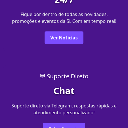
Fique por dentro de todas as novidades,
promoções e eventos da 5L.Com em tempo real!
Ver Notícias
💬 Suporte Direto
Chat
Suporte direto via Telegram, respostas rápidas e
atendimento personalizado!