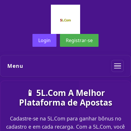
Login
Registrar-se
Menu
📱 5L.Com A Melhor
Plataforma de Apostas
Cadastre-se na 5L.Com para ganhar bônus no
cadastro e em cada recarga. Com a 5L.Com, você