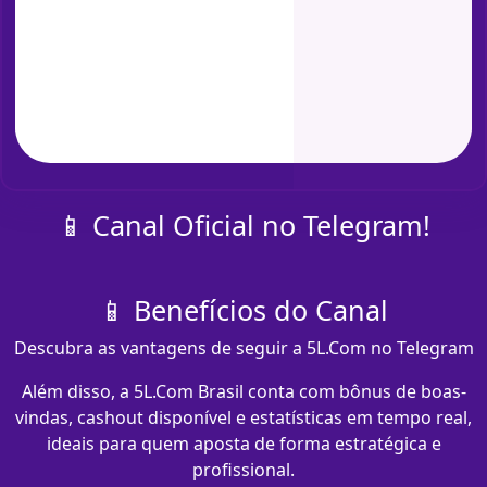
📱 Canal Oficial no Telegram!
📱 Benefícios do Canal
Descubra as vantagens de seguir a 5L.Com no Telegram
Além disso, a 5L.Com Brasil conta com bônus de boas-
vindas, cashout disponível e estatísticas em tempo real,
ideais para quem aposta de forma estratégica e
profissional.