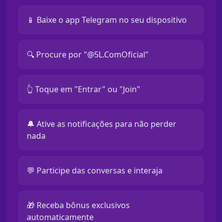
📱 Baixe o app Telegram no seu dispositivo
🔍 Procure por "@5L.ComOficial"
👆 Toque em "Entrar" ou "Join"
🔔 Ative as notificações para não perder
nada
💬 Participe das conversas e interaja
🎁 Receba bônus exclusivos
automaticamente