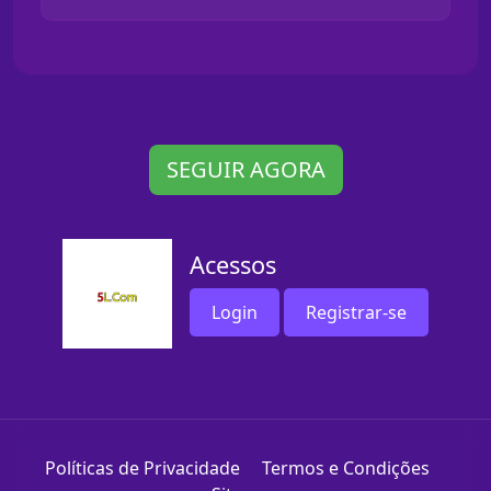
SEGUIR AGORA
Acessos
Login
Registrar-se
Políticas de Privacidade
Termos e Condições