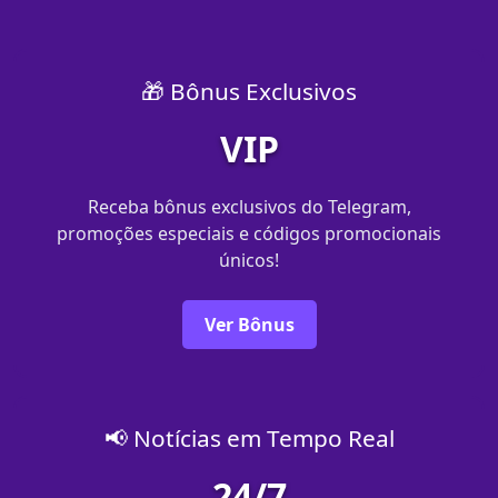
🎁 Bônus Exclusivos
VIP
Receba bônus exclusivos do Telegram,
promoções especiais e códigos promocionais
únicos!
Ver Bônus
📢 Notícias em Tempo Real
24/7