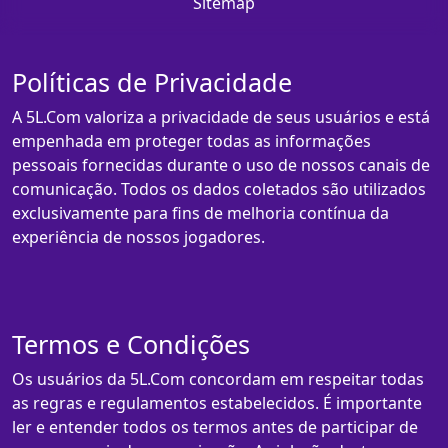
Sitemap
Políticas de Privacidade
A 5L.Com valoriza a privacidade de seus usuários e está
empenhada em proteger todas as informações
pessoais fornecidas durante o uso de nossos canais de
comunicação. Todos os dados coletados são utilizados
exclusivamente para fins de melhoria contínua da
experiência de nossos jogadores.
Termos e Condições
Os usuários da 5L.Com concordam em respeitar todas
as regras e regulamentos estabelecidos. É importante
ler e entender todos os termos antes de participar de