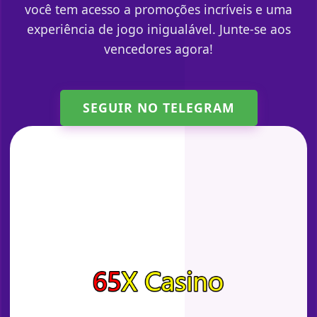
você tem acesso a promoções incríveis e uma
experiência de jogo inigualável. Junte-se aos
vencedores agora!
SEGUIR NO TELEGRAM