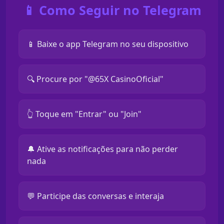
📱 Como Seguir no Telegram
📱 Baixe o app Telegram no seu dispositivo
🔍 Procure por "@65X CasinoOficial"
👆 Toque em "Entrar" ou "Join"
🔔 Ative as notificações para não perder
nada
💬 Participe das conversas e interaja