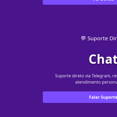
💬 Suporte Di
Cha
Suporte direto via Telegram, r
atendimento persona
Falar Suport