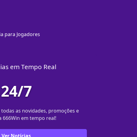
ia para Jogadores
cias em Tempo Real
24/7
e todas as novidades, promoções e
a 666Win em tempo real!
Ver Notícias