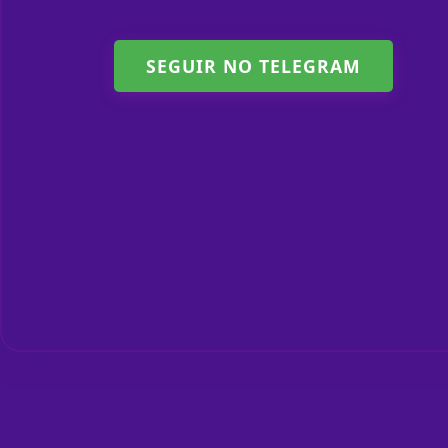
SEGUIR NO TELEGRAM