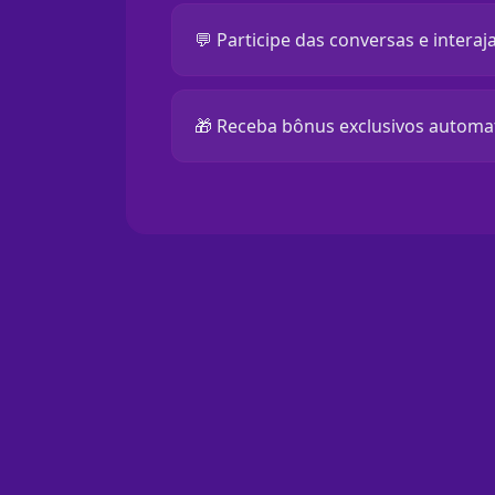
💬 Participe das conversas e interaj
🎁 Receba bônus exclusivos autom