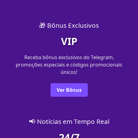
🎁 Bônus Exclusivos
VIP
Receba bônus exclusivos do Telegram,
promoções especiais e códigos promocionais
únicos!
Ver Bônus
📢 Notícias em Tempo Real
24/7