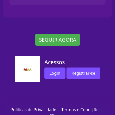
SEGUIR AGORA
Acessos
Login
Registrar-se
Políticas de Privacidade
Termos e Condições