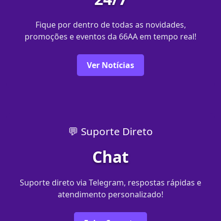
Fique por dentro de todas as novidades,
promoções e eventos da 66AA em tempo real!
Ver Notícias
💬 Suporte Direto
Chat
Suporte direto via Telegram, respostas rápidas e
atendimento personalizado!