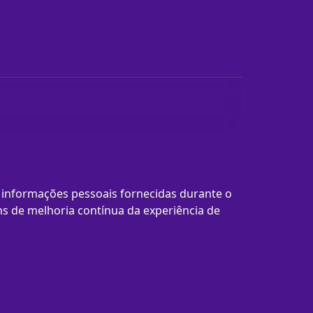
s informações pessoais fornecidas durante o
ns de melhoria contínua da experiência de