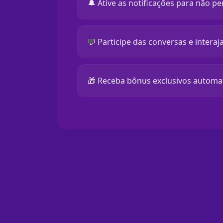
🔔 Ative as notificações para não p
💬 Participe das conversas e interaj
🎁 Receba bônus exclusivos autom