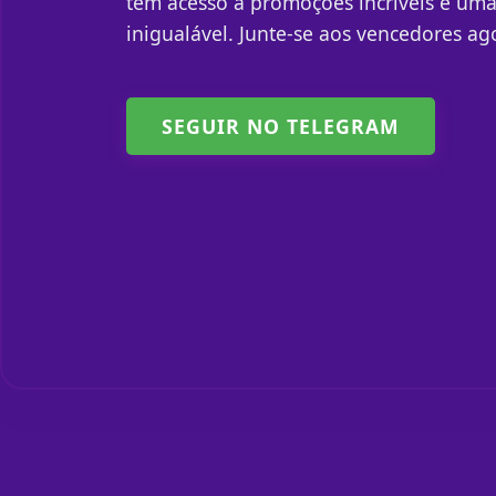
tem acesso a promoções incríveis e uma
inigualável. Junte-se aos vencedores ag
SEGUIR NO TELEGRAM