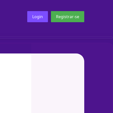
Login
Registrar-se