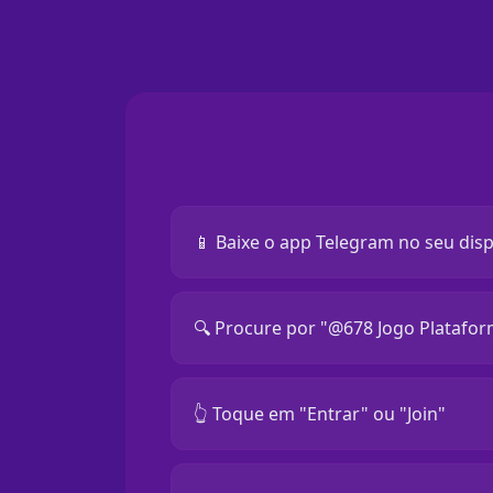
📱 Baixe o app Telegram no seu disp
🔍 Procure por "@678 Jogo Platafor
👆 Toque em "Entrar" ou "Join"