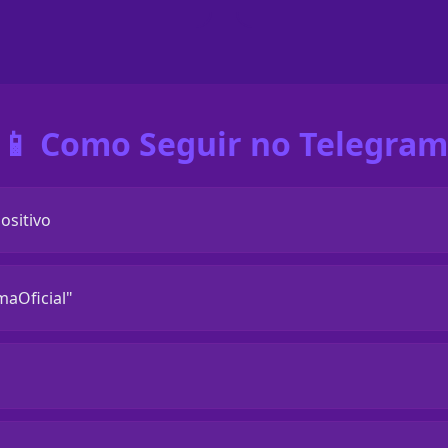
📱 Como Seguir no Telegram
ositivo
maOficial"