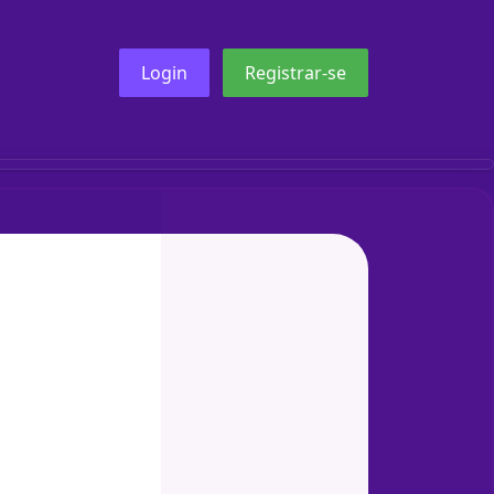
Login
Registrar-se