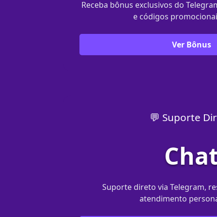
Receba bônus exclusivos do Telegra
e códigos promocionai
Ver Bônus
💬 Suporte Di
Cha
Suporte direto via Telegram, r
atendimento persona