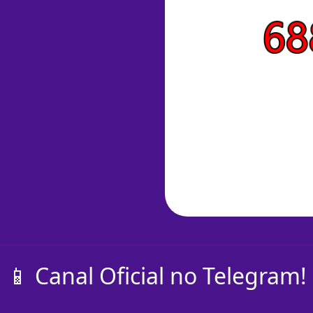
📱 Canal Oficial no Telegram!