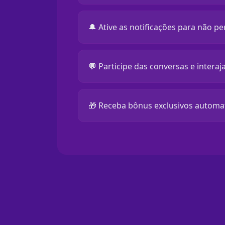
🔔 Ative as notificações para não p
💬 Participe das conversas e interaj
🎁 Receba bônus exclusivos autom