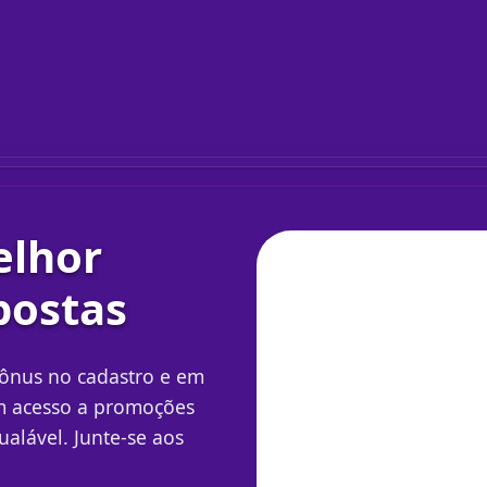
elhor
postas
ônus no cadastro e em
m acesso a promoções
ualável. Junte-se aos