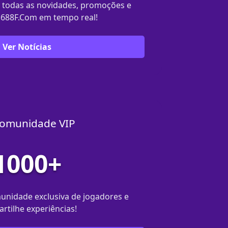
e todas as novidades, promoções e
 688F.Com em tempo real!
Ver Notícias
Comunidade VIP
1000+
unidade exclusiva de jogadores e
rtilhe experiências!