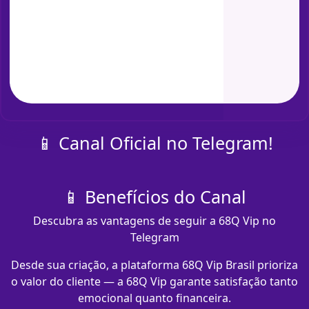
📱 Canal Oficial no Telegram!
📱 Benefícios do Canal
Descubra as vantagens de seguir a 68Q Vip no
Telegram
Desde sua criação, a plataforma 68Q Vip Brasil prioriza
o valor do cliente — a 68Q Vip garante satisfação tanto
emocional quanto financeira.