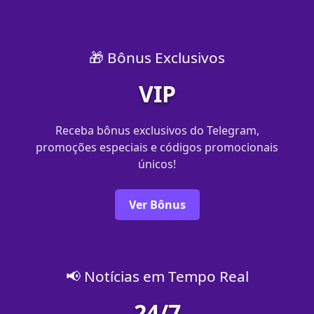
🎁 Bônus Exclusivos
VIP
Receba bônus exclusivos do Telegram,
promoções especiais e códigos promocionais
únicos!
Ver Bônus
📢 Notícias em Tempo Real
24/7