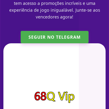
tem acesso a promoções incríveis e uma
experiência de jogo inigualável. Junte-se aos
vencedores agora!
SEGUIR NO TELEGRAM