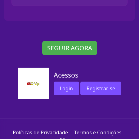
SEGUIR AGORA
Acessos
Login
Registrar-se
Políticas de Privacidade
Termos e Condições