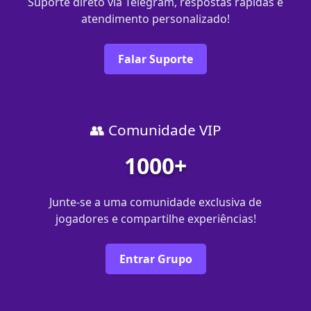
Suporte direto via Telegram, respostas rápidas e
atendimento personalizado!
Falar Suporte
👥 Comunidade VIP
1000+
Junte-se a uma comunidade exclusiva de
jogadores e compartilhe experiências!
Entrar Grupo