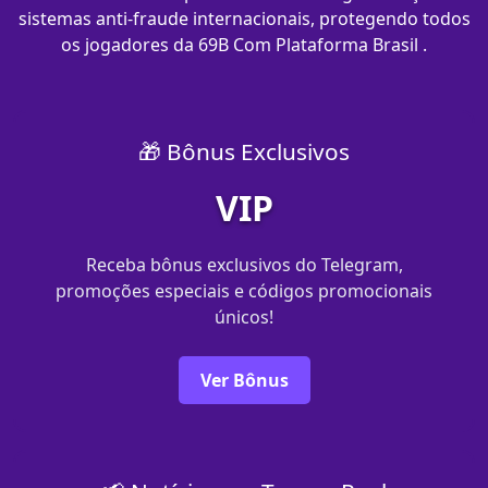
sistemas anti-fraude internacionais, protegendo todos
os jogadores da 69B Com Plataforma Brasil .
🎁 Bônus Exclusivos
VIP
Receba bônus exclusivos do Telegram,
promoções especiais e códigos promocionais
únicos!
Ver Bônus