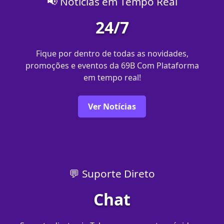
📢 Notícias em Tempo Real
24/7
Fique por dentro de todas as novidades,
promoções e eventos da 69B Com Plataforma
em tempo real!
Ver Notícias
💬 Suporte Direto
Chat