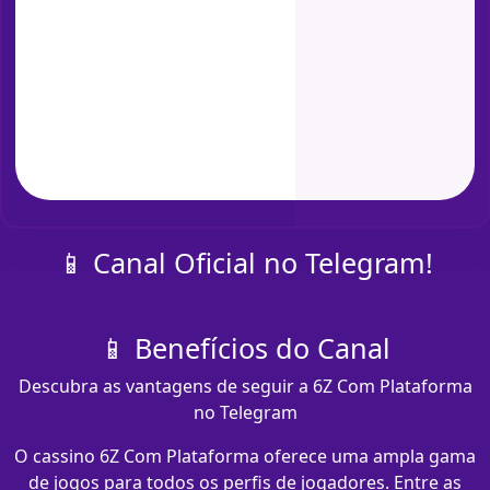
📱 Canal Oficial no Telegram!
📱 Benefícios do Canal
Descubra as vantagens de seguir a 6Z Com Plataforma
no Telegram
O cassino 6Z Com Plataforma oferece uma ampla gama
de jogos para todos os perfis de jogadores. Entre as