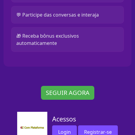
💬 Participe das conversas e interaja
🎁 Receba bônus exclusivos
automaticamente
SEGUIR AGORA
Acessos
Login
Registrar-se