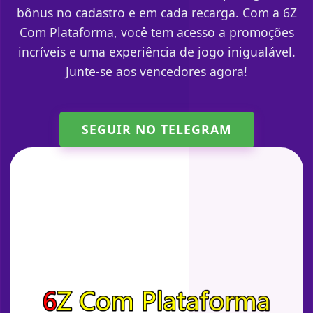
bônus no cadastro e em cada recarga. Com a 6Z
Com Plataforma, você tem acesso a promoções
incríveis e uma experiência de jogo inigualável.
Junte-se aos vencedores agora!
SEGUIR NO TELEGRAM