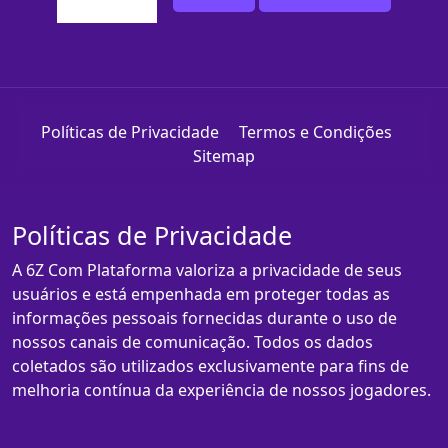
Políticas de Privacidade
Termos e Condições
Sitemap
Políticas de Privacidade
A 6Z Com Plataforma valoriza a privacidade de seus
usuários e está empenhada em proteger todas as
informações pessoais fornecidas durante o uso de
nossos canais de comunicação. Todos os dados
coletados são utilizados exclusivamente para fins de
melhoria contínua da experiência de nossos jogadores.