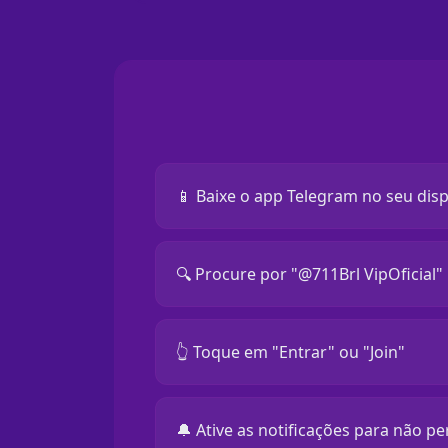
📱 Baixe o app Telegram no seu disp
🔍 Procure por "@711Brl VipOficial"
👆 Toque em "Entrar" ou "Join"
🔔 Ative as notificações para não p