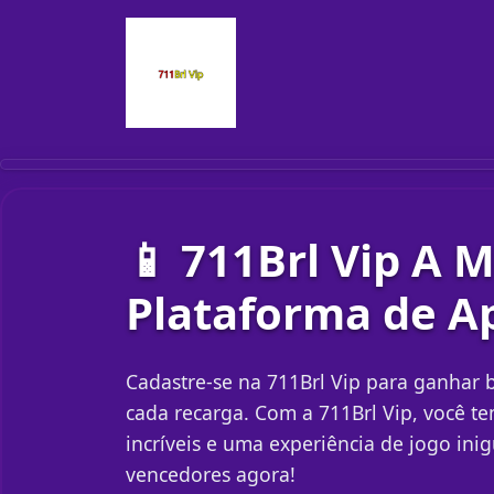
📱 711Brl Vip A 
Plataforma de A
Cadastre-se na 711Brl Vip para ganhar 
cada recarga. Com a 711Brl Vip, você t
incríveis e uma experiência de jogo inig
vencedores agora!