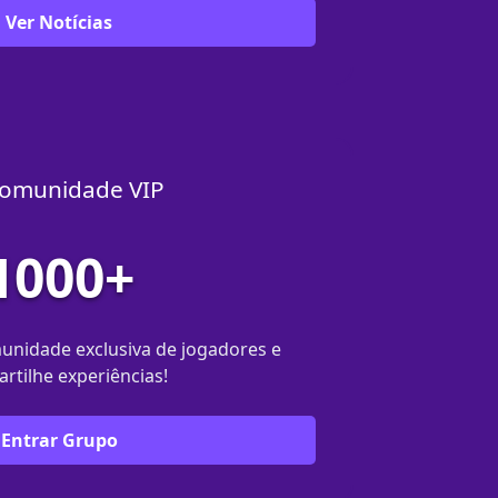
Ver Notícias
Comunidade VIP
1000+
unidade exclusiva de jogadores e
rtilhe experiências!
Entrar Grupo