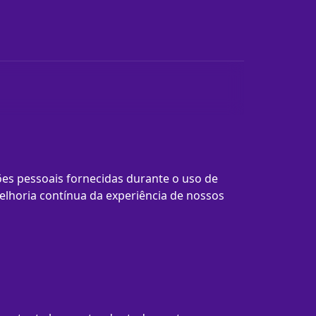
ões pessoais fornecidas durante o uso de
elhoria contínua da experiência de nossos