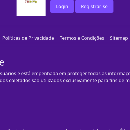
Login
Registrar-se
Políticas de Privacidade
Termos e Condições
Sitemap
de
s usuários e está empenhada em proteger todas as informaç
os coletados são utilizados exclusivamente para fins de m