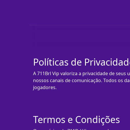
Políticas de Privacida
A 711Brl Vip valoriza a privacidade de seu
nossos canais de comunicação. Todos os dad
jogadores.
Termos e Condições