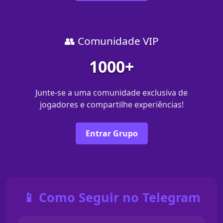
👥 Comunidade VIP
1000+
Junte-se a uma comunidade exclusiva de
jogadores e compartilhe experiências!
Entrar Grupo
📱 Como Seguir no Telegram