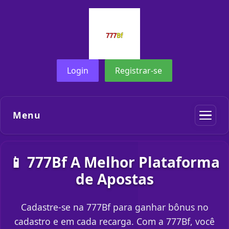
Login
Registrar-se
Menu
📱 777Bf A Melhor Plataforma
de Apostas
Cadastre-se na 777Bf para ganhar bônus no
cadastro e em cada recarga. Com a 777Bf, você