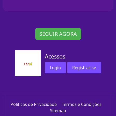
SEGUIR AGORA
Acessos
Login
Registrar-se
Políticas de Privacidade
Termos e Condições
Sitemap