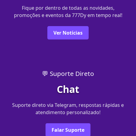
Fique por dentro de todas as novidades,
promoções e eventos da 777Dy em tempo real!
Ver Notícias
💬 Suporte Direto
Chat
Suporte direto via Telegram, respostas rápidas e
atendimento personalizado!
Falar Suporte