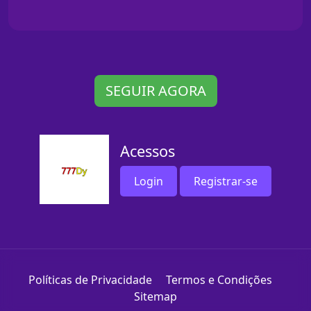
SEGUIR AGORA
Acessos
Login
Registrar-se
Políticas de Privacidade
Termos e Condições
Sitemap