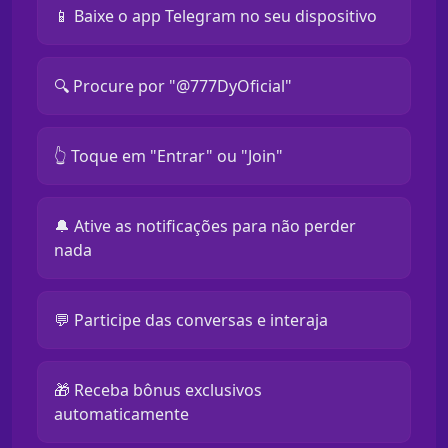
📱 Baixe o app Telegram no seu dispositivo
🔍 Procure por "@777DyOficial"
👆 Toque em "Entrar" ou "Join"
🔔 Ative as notificações para não perder
nada
💬 Participe das conversas e interaja
🎁 Receba bônus exclusivos
automaticamente