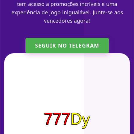
tem acesso a promoções incríveis e uma
experiência de jogo inigualável. Junte-se aos
vencedores agora!
SEGUIR NO TELEGRAM