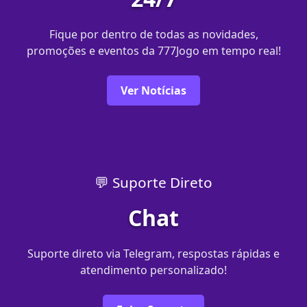
Fique por dentro de todas as novidades,
promoções e eventos da 777Jogo em tempo real!
Ver Notícias
💬 Suporte Direto
Chat
Suporte direto via Telegram, respostas rápidas e
atendimento personalizado!