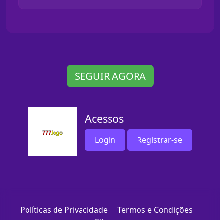
SEGUIR AGORA
Acessos
Login
Registrar-se
Políticas de Privacidade
Termos e Condições