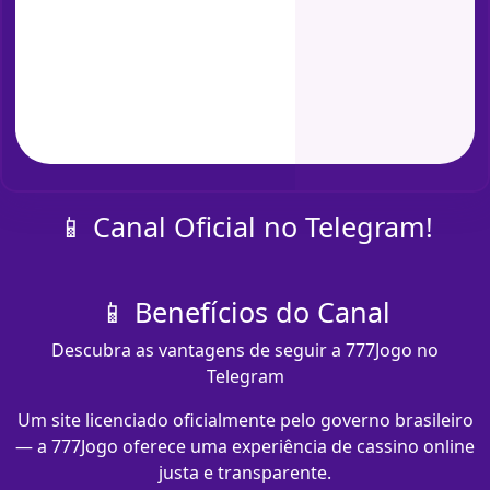
📱 Canal Oficial no Telegram!
📱 Benefícios do Canal
Descubra as vantagens de seguir a 777Jogo no
Telegram
Um site licenciado oficialmente pelo governo brasileiro
— a 777Jogo oferece uma experiência de cassino online
justa e transparente.