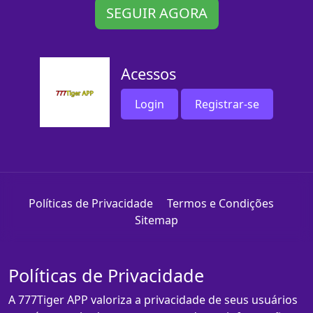
SEGUIR AGORA
Acessos
Login
Registrar-se
Políticas de Privacidade
Termos e Condições
Sitemap
Políticas de Privacidade
A 777Tiger APP valoriza a privacidade de seus usuários