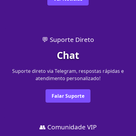
💬 Suporte Direto
Chat
Suporte direto via Telegram, respostas rápidas e
atendimento personalizado!
Falar Suporte
👥 Comunidade VIP